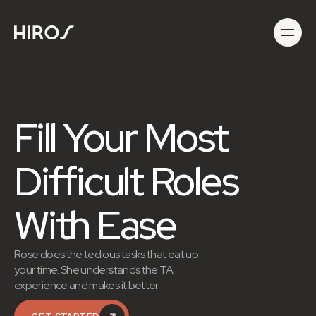
Fill Your Most 
Difficult Roles 
With Ease
Rose does the tedious tasks that eat up 
your time. She understands the TA 
experience and makes it better.