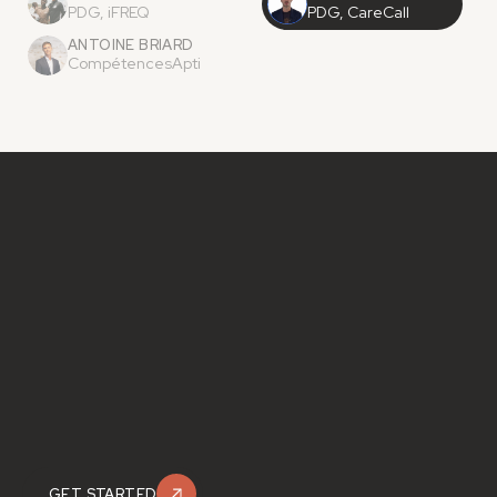
PDG, iFREQ
PDG, CareCall
ANTOINE BRIARD
CompétencesApti
GET STARTED