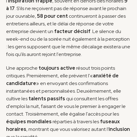
l'
inspiration frappe
, souvent en dehors des horaires 
9 
à 17
. S'ils ne reçoivent pas de réponse avant le prochain 
jour ouvrable, 
58 pour cent
 continueront à passer des 
entretiens ailleurs, et le délai de réponse de votre 
entreprise devient un 
facteur décisif
. Le silence du 
week-end ou de la soirée nuit également à la perception 
: les gens supposent que le même décalage existera une 
fois qu'ils auront rejoint l'entreprise.
Une approche 
toujours active
 résout trois points 
critiques. Premièrement, elle prévient l'«
anxiété de 
candidature
» en envoyant des confirmations 
instantanées et personnalisées. Deuxièmement, elle 
cultive les 
talents passifs
 qui consultent les offres 
d'emploi la nuit, faisant de vous le premier à engager le 
contact. Troisièmement, elle égalise l'accès pour les 
équipes mondiales
 réparties à travers les 
fuseaux 
horaires
, montrant que vous valorisez autant l'
inclusion
que la rapidité.