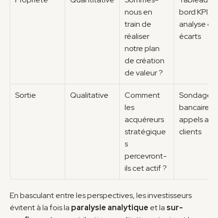
nous en 
bord KPI, 
train de 
analyse des
réaliser 
écarts
notre plan 
de création 
de valeur ?
Sortie
Qualitative
Comment 
Sondages 
les 
bancaires, 
acquéreurs 
appels aux 
stratégique
clients
s 
percevront-
ils cet actif ?
En basculant entre les perspectives, les investisseurs 
évitent à la fois la 
paralysie analytique
 et la 
sur-