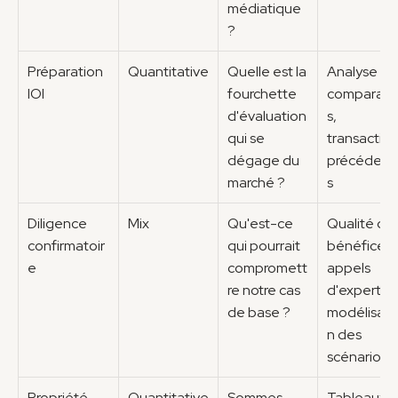
médiatique 
?
Préparation 
Quantitative
Quelle est la 
Analyse des
IOI
fourchette 
comparabl
d'évaluation 
s, 
qui se 
transaction
dégage du 
précédent
marché ?
s
Diligence 
Mix
Qu'est-ce 
Qualité des
confirmatoir
qui pourrait 
bénéfices, 
e
compromett
appels 
re notre cas 
d'experts, 
de base ?
modélisati
n des 
scénarios
Propriété
Quantitative
Sommes-
Tableaux d