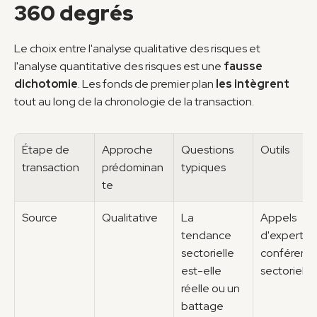
360 degrés
Le choix entre l'analyse qualitative des risques et 
l'analyse quantitative des risques est une 
fausse 
dichotomie
. Les fonds de premier plan 
les intègrent
tout au long de la chronologie de la transaction.
Étape de 
Approche 
Questions 
Outils
transaction
prédominan
typiques
te
Source
Qualitative
La 
Appels 
tendance 
d'experts, 
sectorielle 
conférence
est-elle 
sectorielle
réelle ou un 
battage 