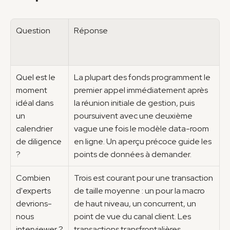
Question
Réponse
Quel est le 
La plupart des fonds programment le 
moment 
premier appel immédiatement après 
idéal dans 
la réunion initiale de gestion, puis 
un 
poursuivent avec une deuxième 
calendrier 
vague une fois le modèle data-room 
de diligence 
en ligne. Un aperçu précoce guide les 
?
points de données à demander.
Combien 
Trois est courant pour une transaction 
d'experts 
de taille moyenne : un pour la macro 
devrions-
de haut niveau, un concurrent, un 
nous 
point de vue du canal client. Les 
interviewer ?
transactions transfrontalières 