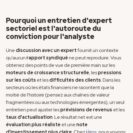
Pourquoi un entretien d'expert 
sectoriel est l'autoroute du 
conviction pour l'analyste
Une 
discussion avec un expert
 fournit un contexte 
qu'aucun 
rapport syndiqué
 ne peut reproduire. Vous 
obtenez des points de vue de première main sur les 
moteurs de croissance structurelle
, les 
pressions 
sur les coûts
 et les 
difficultés des clients
. Dans les 
secteurs où les états financiers ne racontent que la 
moitié de l'histoire (pensez aux chaînes de valeur 
fragmentées ou aux technologies émergentes), un seul 
entretien peut ajuster les 
prévisions de revenus
 et les 
taux d'actualisation
. Le résultat net est une 
évaluation plus réaliste
 et une 
note 
d'investissement plus claire
. Chez 
Hiros
, nous voyons 